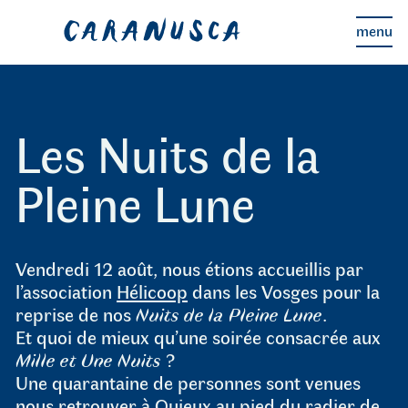
menu
les Passerelles
les nuits de la pleine Lune
Les Nuits de la
les affluents
à propos
Pleine Lune
les fabriques
Vendredi 12 août, nous étions accueillis par
l’association
Hélicoop
dans les Vosges pour la
reprise de nos
Nuits de la Pleine Lune
.
Et quoi de mieux qu’une soirée consacrée aux
Mille et Une Nuits
?
Une quarantaine de personnes sont venues
nous retrouver à Quieux au pied du radier de