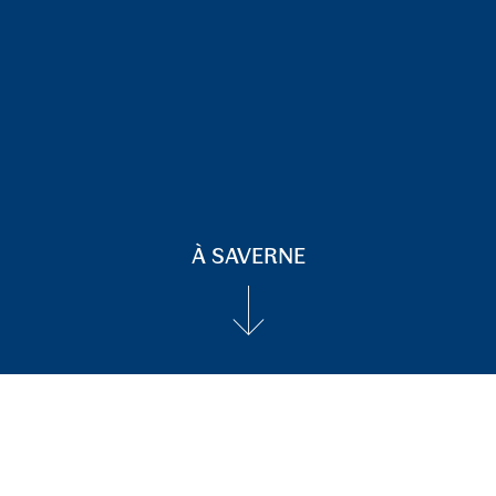
À SAVERNE
↓
I
n