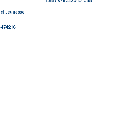
hel Jeunesse
6474216