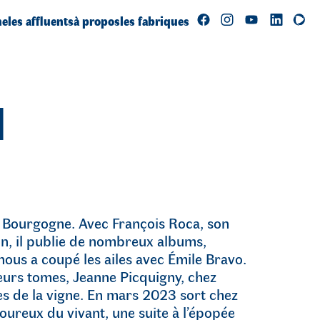
ne
les affluents
à propos
les fabriques
d
 Bourgogne. Avec François Roca, son
on, il publie de nombreux albums,
nous a coupé les ailes avec Émile Bravo.
sieurs tomes, Jeanne Picquigny, chez
es de la vigne. En mars 2023 sort chez
oureux du vivant, une suite à l’épopée