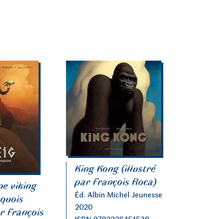
King Kong (illustré
par François Roca)
ne viking
Éd. Albin Michel Jeunesse
oquois
2020
ar François
ISBN 9782226451538