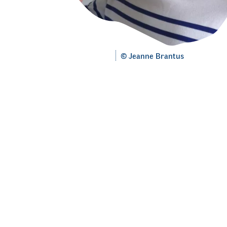
Portrait
© Jeanne Brantus
Fred
Bernard,