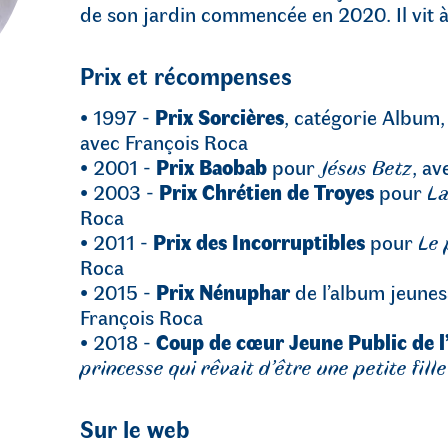
de son jardin commencée en 2020. Il vit 
Prix et récompenses
• 1997 -
Prix Sorcières
, catégorie Album
avec François Roca
• 2001 -
Prix Baobab
pour
Jésus Betz
, av
• 2003 -
Prix Chrétien de Troyes
pour
La
Roca
• 2011 -
Prix des Incorruptibles
pour
Le 
Roca
• 2015 -
Prix Nénuphar
de l’album jeune
François Roca
• 2018 -
Coup de cœur Jeune Public de 
princesse qui rêvait d’être une petite fille
Sur le web