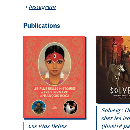
→
Instagram
Publications
Solveig : U
chez les ir
(illustré p
Les Plus Belles